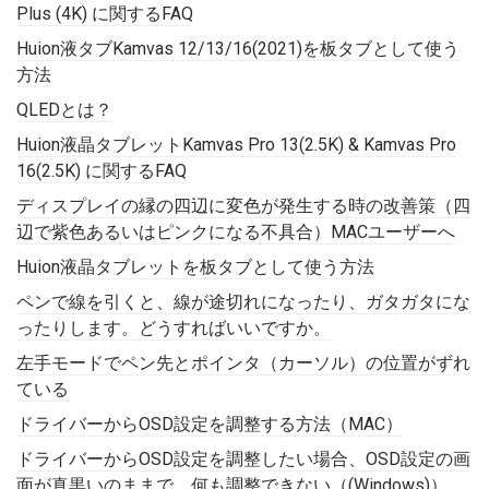
Plus (4K) に関するFAQ
Huion液タブKamvas 12/13/16(2021)を板タブとして使う
方法
QLEDとは？
Huion液晶タブレットKamvas Pro 13(2.5K) & Kamvas Pro
16(2.5K) に関するFAQ
ディスプレイの縁の四辺に変色が発生する時の改善策（四
辺で紫色あるいはピンクになる不具合）MACユーザーへ
Huion液晶タブレットを板タブとして使う方法
ペンで線を引くと、線が途切れになったり、ガタガタにな
ったりします。どうすればいいですか。
左手モードでペン先とポインタ（カーソル）の位置がずれ
ている
ドライバーからOSD設定を調整する方法（MAC）
ドライバーからOSD設定を調整したい場合、OSD設定の画
面が真黒いのままで、何も調整できない（(Windows)）