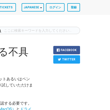
TICKETS
JAPANESE
ログイン
登録
くある不具
FACEBOOK
TWITTER
ブレットあるいはペン
り試していただけま
確認する必要です。
acOS）
と
ドライ