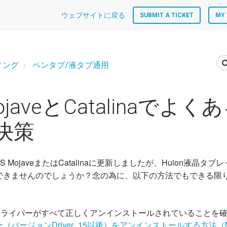
ウェブサイトに戻る
SUBMIT A TICKET
MY 
ィング
ペンタブ/液タブ通用
ojaveとCatalinaでよ
決策
S MojaveまたはCatalinaに更新しましたが、Huion液晶タ
できませんのでしょうか？念の為に、以下の方法でもできる限
nドライバーがすべて正しくアンインストールされていることを
（バージョンDriver_15以後）をアンインストールする方法（M