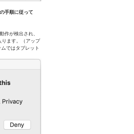
次の手順に従って
の動作が検出され、
入ります。（アップ
テムではタブレット