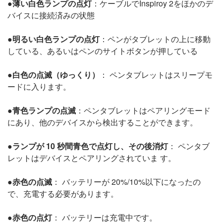
●
薄い白色ランプの点灯
：ケーブルでInspiroy 2をほかのデ
バイスに接続済みの状態
●
明るい白色ランプの点灯
：ペンがタブレットの上に移動
している、あるいはペンのサイトボタンが押している
●
白色の点滅（ゆっくり）
： ペンタブレットはスリープモ
ードに入ります。
●
青色ランプの点滅
：ペンタブレットはペアリングモード
にあり、他のデバイスから検出することができます。
●
ランプが 10 秒間青色で点灯し、その後消灯
： ペンタブ
レットはデバイスとペアリングされていま す。
●
赤色の点滅
： バッテリーが 20%/10%以下になったの
で、充電する必要があります。
●
赤色の点灯
： バッテリーは充電中です。