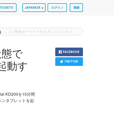
TICKETS
JAPANESE
ログイン
登録
状態で
FACEBOOK
TWITTER
00を起動す
l KD200を15分間
ペンタブレットを起