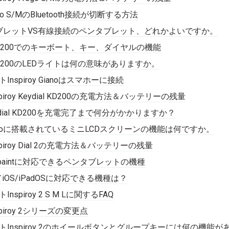
 Frego S/MのBluetooth接続が切断する方法
ブレットVS有線接続のペンタブレット、どれかよいですか。
dial KD200でのキーボート、キー、ダイヤルの機能
dial KD200のLEDライトは何の意味がありますか。
Inspiroy Gianoはスマホーに接続
iroy Keydial KD200の充電方法＆バッテリーの残量
oy Keydial KD200を充電完了まで何分がかかりますか？
roy Gianoに搭載されているミニLCDスクリーンの機能は何ですか。
iroy Dial 2の充電方法＆バッテリーの残量
bis paintに対応できるペンタブレットの機種
してiOS/iPadOSに対応できる機種は？
nspiroy 2 S M Lに関するFAQ
iroy 2シリーズの変更点
ットInspiroy 2のホイールボタンとグループキーには何の機能