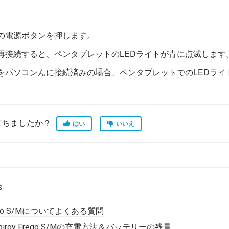
の電源ボタンを押します。
再接続すると、ペンタブレットのLEDライトが青に点滅します
をパソコンんに接続済みの場合、ペンタブレットでのLEDライ
立ちましたか？
はい
いいえ
s
y Frego S/Mについてよくある質問
iroy Frego S/Mの充電方法＆バッテリーの残量