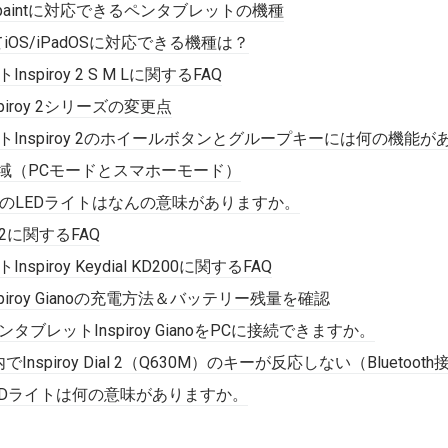
bis paintに対応できるペンタブレットの機種
してiOS/iPadOSに対応できる機種は？
nspiroy 2 S M Lに関するFAQ
iroy 2シリーズの変更点
ットInspiroy 2のホイールボタンとグループキーには何の機能
の作業領域（PCモードとスマホーモード）
ego S/MのLEDライトはなんの意味がありますか。
ial 2に関するFAQ
nspiroy Keydial KD200に関するFAQ
piroy Gianoの充電方法＆バッテリー残量を確認
ンタブレットInspiroy GianoをPCに接続できますか。
nspiroy Dial 2（Q630M）のキーが反応しない（Bluetooth
l 2のLEDライトは何の意味がありますか。