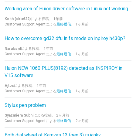
Working area of Huion driver software in Linux not working
Keith (cklx622)
による投稿、
1年前
Customer Support Agentによる
最終返信
、
1ヶ月前
How to overcome gd32 dfu in fs mode on inpiroy h430p?
Narulasril
による投稿、
1年前
Customer Support Agentによる
最終返信
、
1ヶ月前
Huion NEW 1060 PLUS(8192) detected as INSPIROY in
V15 software
Ajtos
による投稿、
1年前
Customer Support Agentによる
最終返信
、
1ヶ月前
Stylus pen problem
Syazmiera Subhi
による投稿、
2ヶ月前
Customer Support Agentによる
最終返信
、
2ヶ月前
Both dial wheel of Kamvas 13 (gen 3) is janky