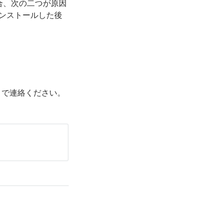
合、次の二つが原因
ンストールした後
omまで連絡ください。