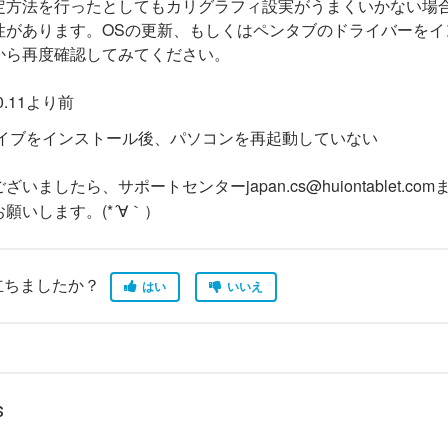
定方法を行ったとしてもカリグラフィ設実がうまくいかない場
性があります。OSの更新、もしくはペンタブのドライバーをイ
から再度確認してみてください。
0.11より前
イブをインストール後、パソコンを再起動していない
いましたら、サポートセンターjapan.cs@huiontablet.c
願いします。(*´∀｀）
立ちましたか？
はい
いいえ
s