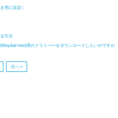
利き用に設定）
続する方法
ial)/K20(Keydial mini)用のドライバーをダウンロードし
次へ »