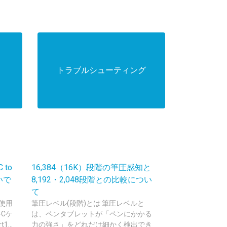
トラブルシューティング
to
16,384（16K）段階の筆圧感知と
いで
8,192・2,048段階との比較につい
て
を使用
筆圧レベル(段階)とは 筆圧レベルと
-Cケ
は、ペンタブレットが「ペンにかかる
1...
力の強さ」をどれだけ細かく検出でき