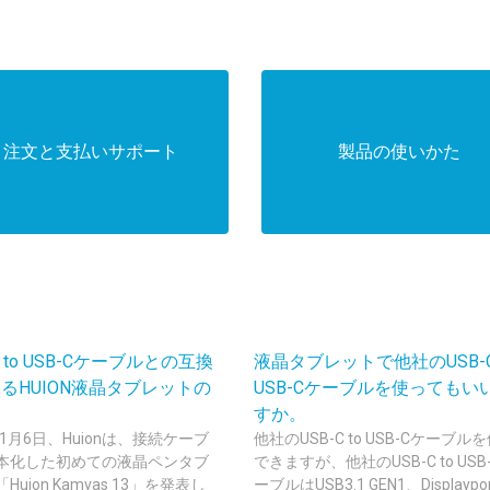
注文と支払いサポート
製品の使いかた
C to USB-Cケーブルとの互換
液晶タブレットで他社のUSB-C 
るHUION液晶タブレットの
USB-Cケーブルを使ってもい
すか。
年1月6日、Huionは、接続ケーブ
他社のUSB-C to USB-Cケーブル
本化した初めての液晶ペンタブ
できますが、他社のUSB-C to USB
Huion Kamvas 13」を発表し
ーブルはUSB3.1 GEN1、Displayport