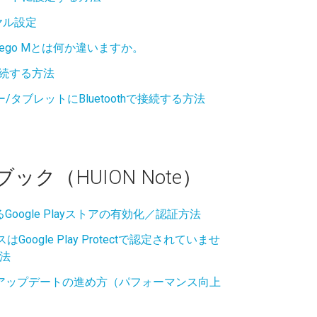
ダイヤル設定
iroy Frego Mとは何か違いますか。
Cに接続する方法
スマホー/タブレットにBluetoothで接続する方法
ク（HUION Note）
おけるGoogle Playストアの有効化／認証方法
スはGoogle Play Protectで認定されていませ
法
) システムアップデートの進め方（パフォーマンス向上